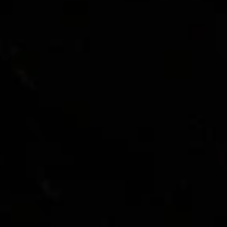
Program 4Service
Korzyści autoryzowanego
serwisowania
Oferty sezonowe