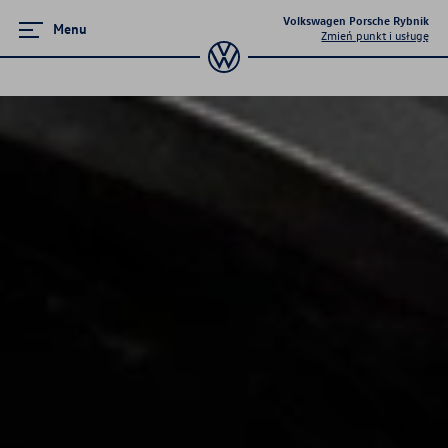
Volkswagen Porsche Rybnik
Menu
Zmień punkt i usługę
Serwis
Umów serwis online
Aktualne oferty serwisu
Kluczykomat
Pakiety przeglądów okresowych
Serwis mechaniczny
Serwis blacharsko-lakierniczy