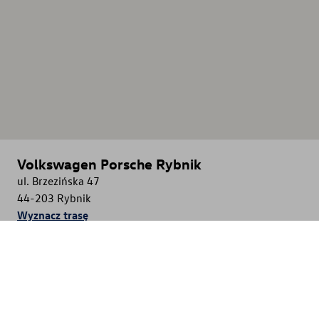
Volkswagen Porsche Rybnik
ul. Brzezińska 47
44-203
Rybnik
Wyznacz trasę
Nasze usługi
Samochody osobowe
Samochody dostawcze