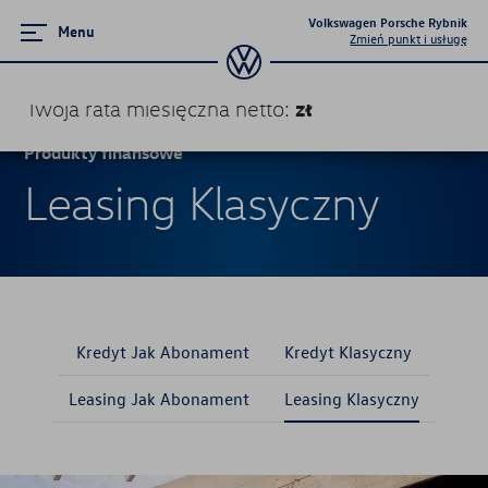
Volkswagen Porsche Rybnik
Menu
Zmień punkt i usługę
zł
Twoja rata miesięczna
netto
:
Produkty finansowe
Produkty finansowe
Leasing Klasyczny
Kredyt Jak Abonament
Kredyt Klasyczny
Leasing Jak Abonament
Leasing Klasyczny
Kredyt Jak Abonament
Kredyt Klasyczny
Leasing Jak Abonament
Leasing Klasyczny