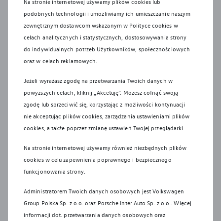
Na stronie internetowej używamy plików cookies lub
użytkownikom samochodów Volkswagen sieci odbioru
podobnych technologii i umożliwiamy ich umieszczanie naszym
pojazdów po wycofaniu ich z eksploatacji, zgodnie z
zewnętrznym dostawcom wskazanym w Polityce cookies w
wymaganiami ustawy z 20 stycznia 2005 r. o recyklingu
celach analitycznych i statystycznych, dostosowywania strony
pojazdów wycofanych z eksploatacji. Więcej informacji
do indywidualnych potrzeb Użytkowników, społecznościowych
dotyczących ekologii znajdą Państwo na stronie Recykling
oraz w celach reklamowych.
samochodów.
Jeżeli wyrażasz zgodę na przetwarzania Twoich danych w
Systemy bezpieczeństwa działają wyłącznie w ramach ich
powyższych celach, kliknij „Akcetuję”. Możesz cofnąć swoją
technologicznych granic i nadal niezbędne jest
zgodę lub sprzeciwić się, korzystając z możliwości kontynuacji
zachowanie należytej ostrożności przez kierowcę.
nie akceptując plików cookies, zarządzania ustawieniami plików
Kierowca musi być w każdej chwili gotowy do przejęcia
cookies, a także poprzez zmianę ustawień Twojej przeglądarki.
kontroli nad pojazdem. Systemy wspomagające nie
zwalniają go z odpowiedzialności za zachowanie
Na stronie internetowej używamy również niezbędnych plików
szczególnej ostrożności.
cookies w celu zapewnienia poprawnego i bezpiecznego
funkcjonowania strony.
Montaż akcesoriów w pojeździe może mieć wpływ na
poziom zużycia paliwa/energii, emisję CO2 lub zasięg oraz
Administratorem Twoich danych osobowych jest Volkswagen
może nastąpić najwcześniej po pierwszej rejestracji
Group Polska Sp. z o.o. oraz
Porsche Inter Auto Sp. z o.o.
. Więcej
pojazdu, wyłącznie na Państwa życzenie.
informacji dot. przetwarzania danych osobowych oraz