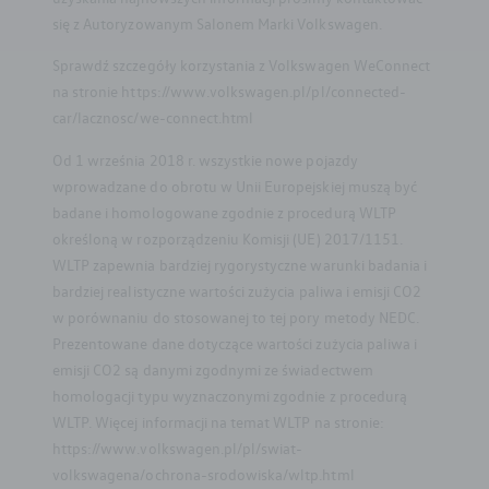
się z Autoryzowanym Salonem Marki Volkswagen.
Sprawdź szczegóły korzystania z Volkswagen WeConnect
na stronie https://www.volkswagen.pl/pl/connected-
car/lacznosc/we-connect.html
Od 1 września 2018 r. wszystkie nowe pojazdy
wprowadzane do obrotu w Unii Europejskiej muszą być
badane i homologowane zgodnie z procedurą WLTP
określoną w rozporządzeniu Komisji (UE) 2017/1151.
WLTP zapewnia bardziej rygorystyczne warunki badania i
bardziej realistyczne wartości zużycia paliwa i emisji CO2
w porównaniu do stosowanej to tej pory metody NEDC.
Prezentowane dane dotyczące wartości zużycia paliwa i
emisji CO2 są danymi zgodnymi ze świadectwem
homologacji typu wyznaczonymi zgodnie z procedurą
WLTP. Więcej informacji na temat WLTP na stronie:
https://www.volkswagen.pl/pl/swiat-
volkswagena/ochrona-srodowiska/wltp.html