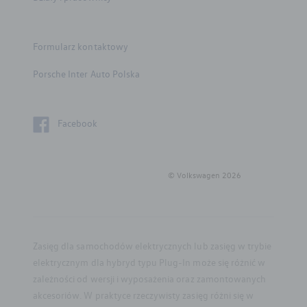
Części zamienne
Formularz kontaktowy
Konfigurator jazdy próbnej
Porsche Inter Auto Polska
Volkswagen samochody
dostawcze
Facebook
Flota
© Volkswagen
2026
Gwarancja i ochrona
Mapa i kontakt
Zasięg dla samochodów elektrycznych lub zasięg w trybie
elektrycznym dla hybryd typu Plug-In może się różnić w
zależności od wersji i wyposażenia oraz zamontowanych
akcesoriów. W praktyce rzeczywisty zasięg różni się w