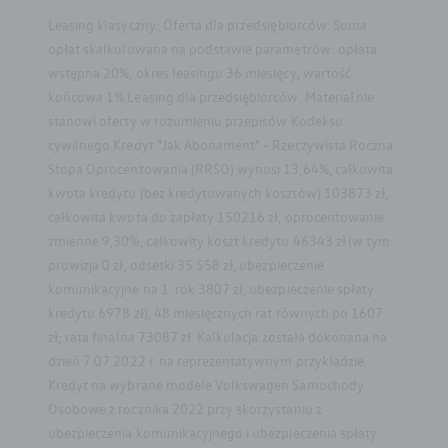
Leasing klasyczny: Oferta dla przedsiębiorców. Suma
opłat skalkulowana na podstawie parametrów: opłata
wstępna 20%, okres leasingu 36 miesięcy, wartość
końcowa 1%.Leasing dla przedsiębiorców. Materiał nie
stanowi oferty w rozumieniu przepisów Kodeksu
cywilnego.Kredyt "Jak Abonament" - Rzeczywista Roczna
Stopa Oprocentowania (RRSO) wynosi 13,64%, całkowita
kwota kredytu (bez kredytowanych kosztów) 103873 zł,
całkowita kwota do zapłaty 150216 zł, oprocentowanie
zmienne 9,30%, całkowity koszt kredytu 46343 zł (w tym:
prowizja 0 zł, odsetki 35 558 zł, ubezpieczenie
komunikacyjne na 1. rok 3807 zł, ubezpieczenie spłaty
kredytu 6978 zł), 48 miesięcznych rat równych po 1607
zł; rata finalna 73087 zł. Kalkulacja została dokonana na
dzień 7.07.2022 r. na reprezentatywnym przykładzie.
Kredyt na wybrane modele Volkswagen Samochody
Osobowe z rocznika 2022 przy skorzystaniu z
ubezpieczenia komunikacyjnego i ubezpieczenia spłaty