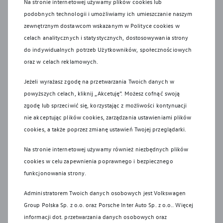
Na stronie internetowej używamy plików cookies lub
użytkownikom samochodów Volkswagen sieci odbioru
podobnych technologii i umożliwiamy ich umieszczanie naszym
pojazdów po wycofaniu ich z eksploatacji, zgodnie z
zewnętrznym dostawcom wskazanym w Polityce cookies w
wymaganiami ustawy z 20 stycznia 2005 r. o recyklingu
celach analitycznych i statystycznych, dostosowywania strony
pojazdów wycofanych z eksploatacji. Więcej informacji
do indywidualnych potrzeb Użytkowników, społecznościowych
dotyczących ekologii znajdą Państwo na stronie Recykling
oraz w celach reklamowych.
samochodów.
Jeżeli wyrażasz zgodę na przetwarzania Twoich danych w
Systemy bezpieczeństwa działają wyłącznie w ramach ich
powyższych celach, kliknij „Akcetuję”. Możesz cofnąć swoją
technologicznych granic i nadal niezbędne jest
zgodę lub sprzeciwić się, korzystając z możliwości kontynuacji
zachowanie należytej ostrożności przez kierowcę.
nie akceptując plików cookies, zarządzania ustawieniami plików
Kierowca musi być w każdej chwili gotowy do przejęcia
cookies, a także poprzez zmianę ustawień Twojej przeglądarki.
kontroli nad pojazdem. Systemy wspomagające nie
zwalniają go z odpowiedzialności za zachowanie
Na stronie internetowej używamy również niezbędnych plików
szczególnej ostrożności.
cookies w celu zapewnienia poprawnego i bezpiecznego
funkcjonowania strony.
Montaż akcesoriów w pojeździe może mieć wpływ na
poziom zużycia paliwa/energii, emisję CO2 lub zasięg oraz
Administratorem Twoich danych osobowych jest Volkswagen
może nastąpić najwcześniej po pierwszej rejestracji
Group Polska Sp. z o.o. oraz
Porsche Inter Auto Sp. z o.o.
. Więcej
pojazdu, wyłącznie na Państwa życzenie.
informacji dot. przetwarzania danych osobowych oraz