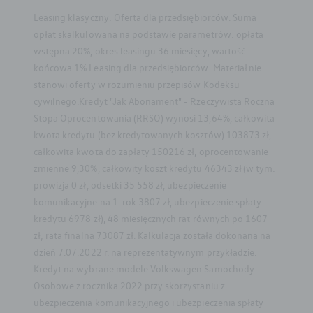
Leasing klasyczny: Oferta dla przedsiębiorców. Suma
opłat skalkulowana na podstawie parametrów: opłata
wstępna 20%, okres leasingu 36 miesięcy, wartość
końcowa 1%.Leasing dla przedsiębiorców. Materiał nie
stanowi oferty w rozumieniu przepisów Kodeksu
cywilnego.Kredyt "Jak Abonament" - Rzeczywista Roczna
Stopa Oprocentowania (RRSO) wynosi 13,64%, całkowita
kwota kredytu (bez kredytowanych kosztów) 103873 zł,
całkowita kwota do zapłaty 150216 zł, oprocentowanie
zmienne 9,30%, całkowity koszt kredytu 46343 zł (w tym:
prowizja 0 zł, odsetki 35 558 zł, ubezpieczenie
komunikacyjne na 1. rok 3807 zł, ubezpieczenie spłaty
kredytu 6978 zł), 48 miesięcznych rat równych po 1607
zł; rata finalna 73087 zł. Kalkulacja została dokonana na
dzień 7.07.2022 r. na reprezentatywnym przykładzie.
Kredyt na wybrane modele Volkswagen Samochody
Osobowe z rocznika 2022 przy skorzystaniu z
ubezpieczenia komunikacyjnego i ubezpieczenia spłaty