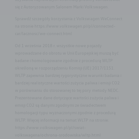
się z Autoryzowanym Salonem Marki Volkswagen.
Sprawdź szczegóły korzystania z Volkswagen WeConnect
na stronie https://www.volkswagen.pl/pl/connected-
car/lacznosc/we-connect.html
Od 1 września 2018 r. wszystkie nowe pojazdy
wprowadzane do obrotu w Unii Europejskiej muszą być
badane i homologowane zgodnie z procedurą WLTP
określoną w rozporządzeniu Komisji (UE) 2017/1151.
WLTP zapewnia bardziej rygorystyczne warunki badania i
bardziej realistyczne wartości zużycia paliwa i emisji CO2
w porównaniu do stosowanej to tej pory metody NEDC.
Prezentowane dane dotyczące wartości zużycia paliwa i
emisji CO2 są danymi zgodnymi ze świadectwem
homologacji typu wyznaczonymi zgodnie z procedurą
WLTP. Więcej informacji na temat WLTP na stronie:
https://www.volkswagen.pl/pl/swiat-
volkswagena/ochrona-srodowiska/wltp.html