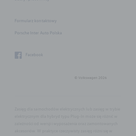
Części zamienne
Formularz kontaktowy
Konfigurator jazdy próbnej
Porsche Inter Auto Polska
Volkswagen samochody
dostawcze
Facebook
Flota
© Volkswagen
2026
Gwarancja i ochrona
Mapa i kontakt
Zasięg dla samochodów elektrycznych lub zasięg w trybie
elektrycznym dla hybryd typu Plug-In może się różnić w
zależności od wersji i wyposażenia oraz zamontowanych
akcesoriów. W praktyce rzeczywisty zasięg różni się w